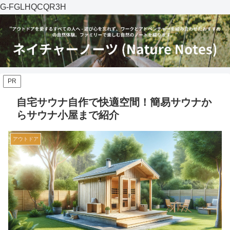
G-FGLHQCQR3H
PR
自宅サウナ自作で快適空間！簡易サウナか
らサウナ小屋まで紹介
アウトドア