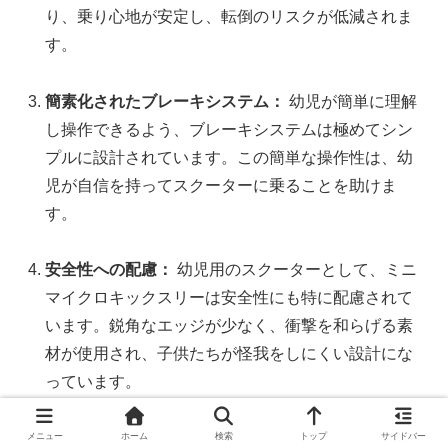
り、乗り心地が安定し、転倒のリスクが低減されま
す。
簡素化されたブレーキシステム：
幼児が簡単に理解
し操作できるよう、ブレーキシステムは極めてシン
プルに設計されています。この簡単な操作性は、幼
児が自信を持ってスクーターに乗ることを助けま
す。
安全性への配慮：
幼児用のスクーターとして、ミニ
マイクロキックスリーは安全性にも特に配慮されて
います。鋭角なエッジが少なく、衝撃を和らげる素
材が使用され、子供たちが怪我をしにくい設計にな
っています。
初めてのスクーターに最適：
このモデルは、運動能
メニュー
ホーム
検索
トップ
サイドバー