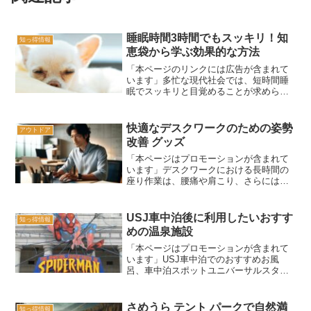
睡眠時間3時間でもスッキリ！知
知っ得情報
恵袋から学ぶ効果的な方法
「本ページのリンクには広告が含まれて
います」多忙な現代社会では、短時間睡
眠でスッキリと目覚めることが求められ
る場面も多いでしょう。「睡眠 時間 3 時
間 スッキリ 知恵袋」と検索しているあな
たも、その解決策を探しているのではな
快適なデスクワークのための姿勢
アウトドア
いでしょうか。...
改善 グッズ
「本ページはプロモーションが含まれて
います」デスクワークにおける長時間の
座り作業は、腰痛や肩こり、さらには姿
勢の悪化といった様々な問題を引き起こ
しやすいものです。これらの不快な症状
を軽減し、健康的な働き方をサポートす
USJ車中泊後に利用したいおすす
知っ得情報
るために、特におすすめし...
めの温泉施設
「本ページはプロモーションが含まれて
います」USJ車中泊でのおすすめお風
呂、車中泊スポットユニバーサルスタジ
オジャパン（USJ）での楽しい一日を終
え、次なる冒険に備えるために、大阪で
の車中泊を計画しているあなたへ。車中
さめうら テント パークで自然満
知っ得情報