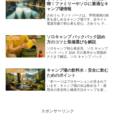
泊の旅は自由でワクワク...
喫！ファミリーやソロに最適なキ
ャンプ場情報
さめうら テント パークは、早明浦湖の絶
景を楽しめるキャンプ場です。全サイト
電源完備で初心者も安心。さめうら テン
ト パーク周辺にはカヌーや観光スポット
も充実し、自然を満喫できます。
ソロキャンプ バックパック詰め
知っ得情報
方のコツと装備選びを解説
ソロキャンプ初心者必見。ソロ キャンプ
バック パック 詰め 方の基本から実践的
テクまで解説。ソロ キャンプ バック パ
ック 詰め 方に迷ったらこれ！
キャンプ場の飲料水：安全に飲む
キャンプ場情報
ためのポイント
「本ページはプロモーションが含まれて
います」キャンプ場の水は飲める？：飲
用水の安全性と確保方法キャンプを楽し
む際、最も重要なのは「キャンプ場で水
が飲めるか」に関する知識です。多くの
キャンパーは、キャンプで川の水を飲む
ことの安全性や井戸水がそ...
スポンサーリンク