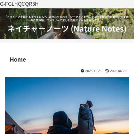
G-FGLHQCQR3H
Home
2023.11.26
2025.06.26