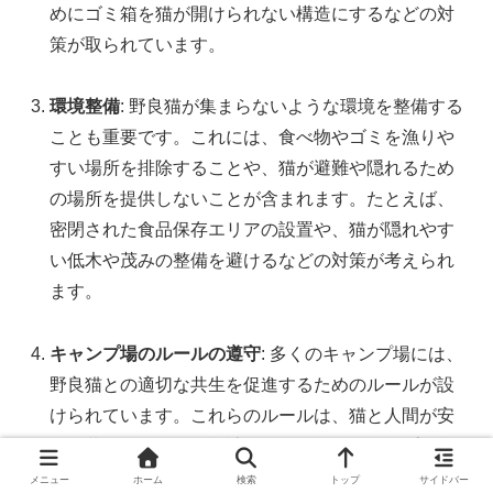
めにゴミ箱を猫が開けられない構造にするなどの対
策が取られています。
環境整備
: 野良猫が集まらないような環境を整備する
ことも重要です。これには、食べ物やゴミを漁りや
すい場所を排除することや、猫が避難や隠れるため
の場所を提供しないことが含まれます。たとえば、
密閉された食品保存エリアの設置や、猫が隠れやす
い低木や茂みの整備を避けるなどの対策が考えられ
ます。
キャンプ場のルールの遵守
: 多くのキャンプ場には、
野良猫との適切な共生を促進するためのルールが設
けられています。これらのルールは、猫と人間が安
全に共存できるよう設計されており、キャンプ場利
用者はこれらのルールを遵守することが求められま
メニュー
ホーム
検索
トップ
サイドバー