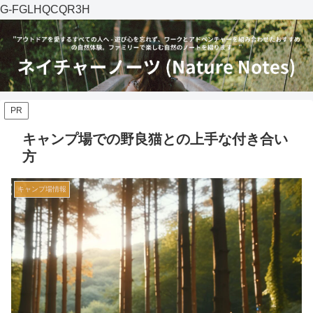
G-FGLHQCQR3H
PR
キャンプ場での野良猫との上手な付き合い
方
キャンプ場情報