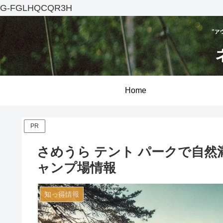
G-FGLHQCQR3H
Home
PR
さめうら テント パークで自
ャンプ場情報
知っ得情報